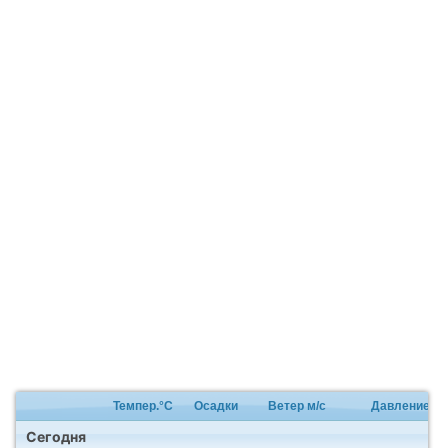
Темпер.°C
Осадки
Ветер м/с
Давление
Сегодня