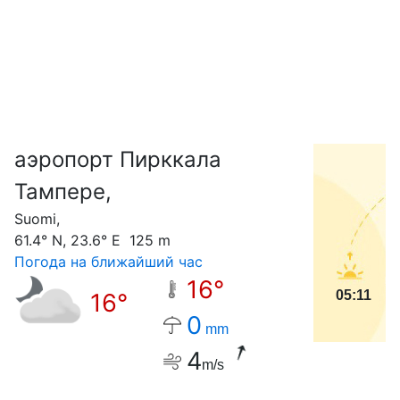
аэропорт Пирккала
С
Тампере,
Suomi,
61.4° N, 23.6° E 125 m
Погода на ближайший час
16°
05:11
16°
0
mm
4
m/s