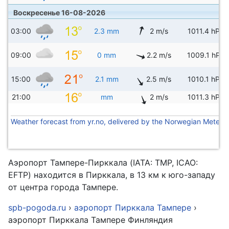
Воскресенье 16-08-2026
03:00
2.3 mm
2 m/s
1011.4 hPa
09:00
0 mm
2.2 m/s
1009.1 hPa
15:00
2.1 mm
2.5 m/s
1010.1 hPa
21:00
mm
2 m/s
1011.3 hPa
Weather forecast from yr.no, delivered by the Norwegian Meteoro
Аэропорт Тампере-Пирккала (IATA: TMP, ICAO:
EFTP) находится в Пирккала, в 13 км к юго-западу
от центра города Тампере.
spb-pogoda.ru
›
аэропорт Пирккала Тампере
›
аэропорт Пирккала Тампере Финляндия