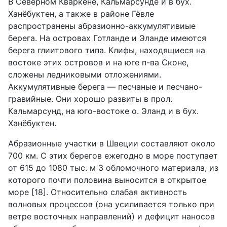
В Северном Кваркене, Кальмарсунде и в бух.
Ханёбуктен, а также в районе Гёвле
распространены абразионно-аккумулятивиые
берега. На островах Готланде и Эланде имеются
берега глиитового типа. Клифы, находящиеся на
востоке этих островов и на юге п-ва Сконе,
сложены ледниковыми отложениями.
Аккумулятивные берега — песчаные и песчано-
гравийные. Они хорошо развиты в прол.
Кальмарсунд, на юго-востоке о. Эланд и в бух.
Ханёбуктен.
Абразионные участки в Швеции составляют около
700 км. С этих берегов ежегодно в море поступает
от 615 до 1080 тыс. м 3 обломочного материала, из
которого почти половина выносится в открытое
море [18]. Относительно слабая активность
волновых процессов (она усиливается только при
ветре восточных направлений) и дефицит наносов