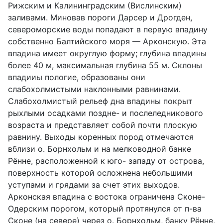
Рижским и Калининградским (Вислинским)
заливами. Миновав пороги Дарсер и Дрогден,
североморские воды попадают в первую впадину
собственно Балтийского моря — Арконскую. Эта
впадина имеет округлую форму; глубина впадины
более 40 м, максимальная глубина 55 м. Склоны
впадииы пологие, образованы они
слабохолмистыми наклонными равнинами.
Слабохолмистый рельеф дна впадины покрыт
рыхлыми осадками поздне- и послеледникового
возраста и представляет собой почти плоскую
равнину. Выходы коренных пород отмечаются
вблизи о. Борнхольм и на мелководной банке
Рённе, расположенной к юго- западу от острова,
поверхность которой осложнена небольшими
уступами и грядами за счет этих выходов.
Арконская впадина с востока ограничена Сконе-
Одерским порогом, который протянулся от п-ва
Сконе (на севере) через о. Борнхольм, банку Рённе,