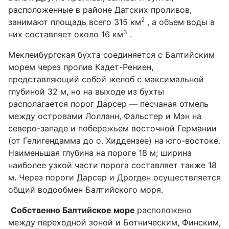
расположенные в районе Датских проливов,
2
занимают площадь всего 315 км
, а объем воды в
3
них составляет около 16 км
.
Меклеибургская бухта соединяется с Балтийским
морем через пролив Кадет-Рениен,
представляющий собой желоб с максимальной
глубиной 32 м, но на выходе из бухты
располагается порог Дарсер — песчаная отмель
между островами Лолланн, Фальстер и Мэн на
северо-западе и побережьем восточной Германии
(от Гелигендамма до о. Хиддензее) на юго-востоке.
Наименьшая глубина на пороге 18 м; ширина
наиболее узкой части порога составляет также 18
м. Через пороги Дарсер и Дрогден осуществляется
общий водообмен Балтийского моря.
Собственно Балтийское море
расположено
между переходной зоной и Ботническим, Финским,