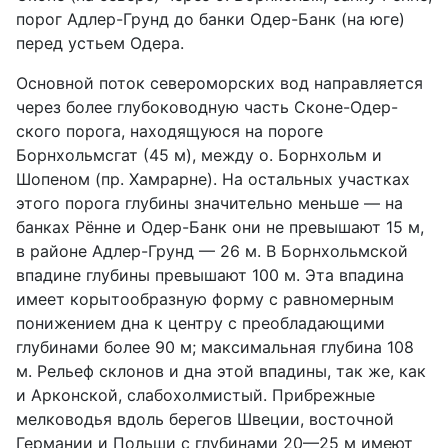
порог Адлер-Грунд до банки Одер-Банк (на юге)
перед устьем Одера.
Основной поток североморских вод направляется
через более глубоководную часть Сконе-Одер-
ского порога, находящуюся на пороге
Борнхольмсгат (45 м), между о. Борнхольм и
Шопеном (пр. Хамрарне). На остальных участках
этого порога глубины значительно меньше — на
банках Рённе и Одер-Банк они не превышают 15 м,
в районе Адлер-Грунд — 26 м. В Борнхольмской
впадине глубины превышают 100 м. Эта впадина
имеет корытообразную форму с равномерным
понижением дна к центру с преобладающими
глубинами более 90 м; максимальная глубина 108
м. Рельеф склонов и дна этой впадины, так же, как
и Арконской, слабохолмистый. Прибрежные
мелководья вдоль берегов Швеции, восточной
Германии и Польши с глубинами 20—25 м имеют