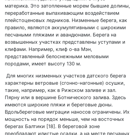
материка. Это затопленные морем бывшие долины,
переработанные выпахивающим воздействием
плейстоценовых ледников. Низменные берега, как
правило, являются аккумулятивными с широкими
песчаными пляжами и авандюнами. Берега на
возвышенных участках представлены уступами и
клифами. Например, клиф о-ва Мэн,
представленный белоснежными меловыми
породами, имеет высоту 130 м.
Для многих низменных участков датского берега
характерны ветровые (сгонно-нагонные) осушки,
такие, например, как в Рижском заливе и зал.
Пярну или в вершине Ботнического залива. Здесь
имеются широкие пляжи и береговые дюны.
Вдольбереговые миграции наносов ограничены. Их
мощность на порядок меньше, чем на восточных
берегах Балтики [18]. В береговой зоне
преобладают илистые осадки, а на месте песчаных