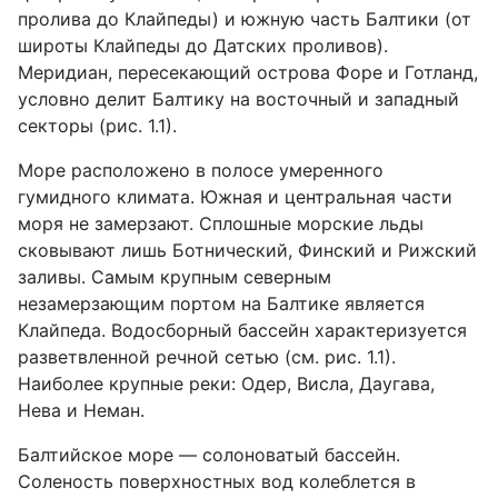
пролива до Клайпеды) и южную часть Балтики (от
широты Клайпеды до Датских проливов).
Меридиан, пересекающий острова Форе и Готланд,
условно делит Балтику на восточный и западный
секторы (рис. 1.1).
Море расположено в полосе умеренного
гумидного климата. Южная и центральная части
моря не замерзают. Сплошные морские льды
сковывают лишь Ботнический, Финский и Рижский
заливы. Самым крупным северным
незамерзающим портом на Балтике является
Клайпеда. Водосборный бассейн характеризуется
разветвленной речной сетью (см. рис. 1.1).
Наиболее крупные реки: Одер, Висла, Даугава,
Нева и Неман.
Балтийское море — солоноватый бассейн.
Соленость поверхностных вод колеблется в