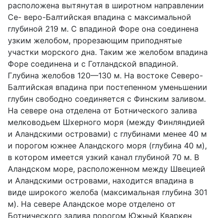
расположена вытянутая в широтном направлении
Се- веро-Балтийская впадина с максимальной
глубиной 219 м. С впадиной Форе она соединена
узким желобом, прорезающим приподнятые
участки морского дна. Таким же желобом впадина
Форе соединена и с Готландской впадиной.
Глубина желобов 120—130 м. На востоке Северо-
Балтийская впадина при постепенном уменьшении
глубин свободно соединяется с Финским заливом.
На севере она отделена от Ботнического залива
мелководьем Шхерного моря (между Финляндией
и Аландскими островами) с глубинами менее 40 м
и порогом южнее Аландского моря (глубина 40 м),
в котором имеется узкий канал глубиной 70 м. В
Аландском море, расположенном между Швецией
и Аландскими островами, находится впадина в
виде широкого желоба (максимальная глубина 301
м). На севере Аландское море отделено от
Ботнического залива порогом Южный Кваркен