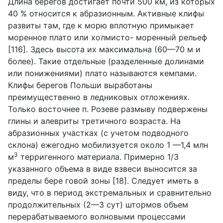
Длина берегов достигает почти 500 км, из которых
40 % относится к абразионным. Активные клифы
развиты там, где к морю вплотную примыкает
моренное плато или холмисто- моренный рельеф
[116]. Здесь высота их максимальна (60—70 м и
более). Такие отдельные (разделенные долинами
или понижениями) плато называются кемпами.
Клифы берегов Польши выработаны
преимущественно в ледниковых отложениях.
Только восточнее п. Розеве размыву подвержены
глины и алевриты третичного возраста. На
абразионных участках (с учетом подводного
склона) ежегодно мобилизуется около 1 —1,4 млн
3
м
терригенного материала. Примерно 1/3
указанного объема в виде взвеси выносится за
пределы бере говой зоны [18]. Следует иметь в
виду, что в период экстремальных и сравнительно
продолжительных (2—3 сут) штормов объем
перерабатываемого волновыми процессами