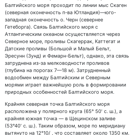
Балтийского моря проходит по линии мыс Скаген
(северная оконечность п-ва Ютландия)—юго-
западная оконечность о. Черн (севернее
Гетеборга). Связь Балтийского моря с
Атлантическим океаном осуществляется через
Северное море, проливы Скагеррак, Каттегат и
Датские проливы (Большой и Малый Бельт,
Эресунн (Зунд) и Фемарн-Бельт), однако, эта связь
затруднена из-за мелководности проливов
(глубина на порогах 7—18 м). Затрудненный
водообмен между Балтийским и Северным
морями играет важнейшую роль в формировании
природных особенностей Балтийского моря.
Крайняя северная точка Балтийского моря
расположена у полярного круга (65° 50' с. ш.), а
крайняя южная точка — в Щецинском заливе
(53°40' с. ш.). Таким образом, море по меридиану
вытянуто на 12°10/ , что составляет около 1350 км.