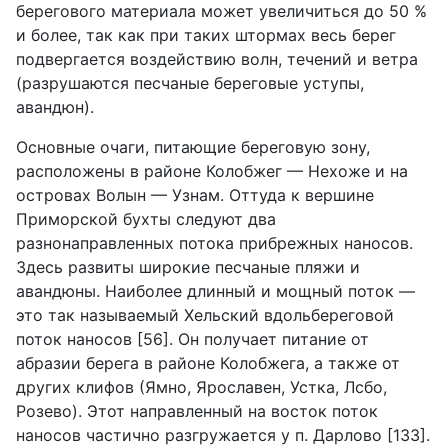
берегового материала может увеличиться до 50 %
и более, так как при таких штормах весь берег
подвергается воздействию волн, течений и ветра
(разрушаются песчаные береговые уступы,
авандюн).
Основные очаги, питающие береговую зону,
расположены в районе Колобжег — Нехоже и на
островах Волын — Узнам. Оттуда к вершине
Приморской бухты следуют два
разнонаправленных потока прибрежных наносов.
Здесь развиты широкие песчаные пляжи и
авандюны. Наиболее длинный и мощный поток —
это так называемый Хельский вдольбереговой
поток наносов [56]. Он получает питание от
абразии берега в районе Колобжега, а также от
других клифов (Ямно, Ярославен, Устка, Лсбо,
Розево). Этот направленный на восток поток
наносов частично разгружается у п. Дарлово [133].