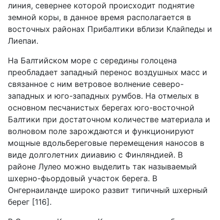
линия, севернее которой происходит поднятие
земной коры, в данное время располагается в
восточных районах Прибалтики вблизи Клайпеды и
Лиепаи.
На Балтийском море с середины голоцена
преобладает западный перенос воздушных масс и
связанное с ним ветровое волнение северо-
западных и юго-западных румбов. На отмелых в
основном песчанистых берегах юго-восточной
Балтики при достаточном количестве материала и
волновом поле зарождаются и функционируют
мощные вдольбереговые перемещения наносов в
виде долголетних дииавию с Финляндией. В
районе Лулео можно выделить так называемый
шхерно-фьордовый участок берега. В
Онгернаиланде широко развит типичный шхерный
берег [116].