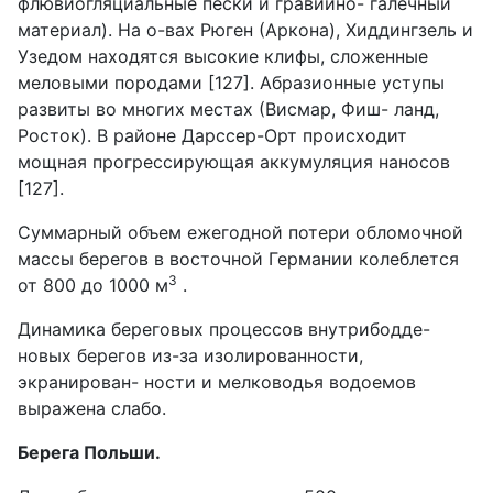
флювиогляциальные пески и гравийно- галечный
материал). На о-вах Рюген (Аркона), Хиддингзель и
Узедом находятся высокие клифы, сложенные
меловыми породами [127]. Абразионные уступы
развиты во многих местах (Висмар, Фиш- ланд,
Росток). В районе Дарссер-Орт происходит
мощная прогрессирующая аккумуляция наносов
[127].
Суммарный объем ежегодной потери обломочной
массы берегов в восточной Германии колеблется
3
от 800 до 1000 м
.
Динамика береговых процессов внутрибодде-
новых берегов из-за изолированности,
экранирован- ности и мелководья водоемов
выражена слабо.
Берега Польши.