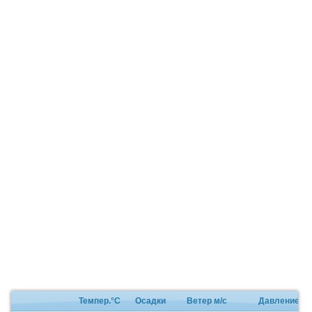
Темпер.°C
Осадки
Ветер м/с
Давление