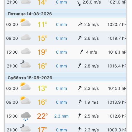
21:00
0 mm
2.6.0 m/s
1021.0 hPa
Пятница 14-08-2026
03:00
0 mm
2.5 m/s
1020.7 hPa
09:00
0 mm
2.6 m/s
1019.7 hPa
15:00
0 mm
4 m/s
1018.1 hPa
21:00
0 mm
2.8 m/s
1016.4 hPa
Суббота 15-08-2026
03:00
0 mm
2.3 m/s
1015.1 hPa
09:00
0 mm
1.9 m/s
1013.9 hPa
15:00
2.3 mm
2.5 m/s
1012.6 hPa
21:00
0 mm
2.3 m/s
1009.3 hPa