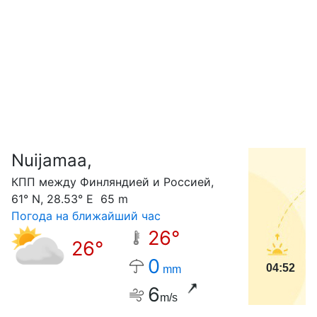
Nuijamaa,
С
КПП между Финляндией и Россией,
61° N, 28.53° E 65 m
Погода на ближайший час
26°
26°
0
04:52
mm
6
m/s