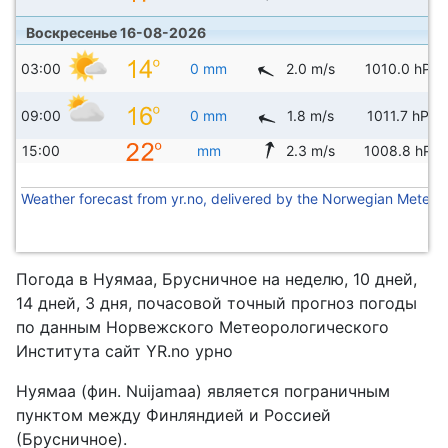
Воскресенье 16-08-2026
03:00
0 mm
2.0 m/s
1010.0 hPa
09:00
0 mm
1.8 m/s
1011.7 hPa
15:00
mm
2.3 m/s
1008.8 hPa
Weather forecast from yr.no, delivered by the Norwegian Meteoro
Погода в Нуямаа, Брусничное на неделю, 10 дней,
14 дней, 3 дня, почасовой точный прогноз погоды
по данным Норвежского Метеорологического
Института сайт YR.no урно
Нуямаа (фин. Nuijamaa) является пограничным
пунктом между Финляндией и Россией
(Брусничное).