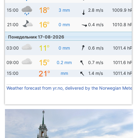
15:00
3 mm
2.8 m/s
1009.9 hPa
21:00
0 mm
0.4 m/s
1010.8 hPa
Понедельник 17-08-2026
03:00
0 mm
0.6 m/s
1011.4 hPa
09:00
0.2 mm
0.7 m/s
1011.6 hPa
15:00
mm
1.4 m/s
1011.4 hPa
Weather forecast from yr.no, delivered by the Norwegian Meteoro