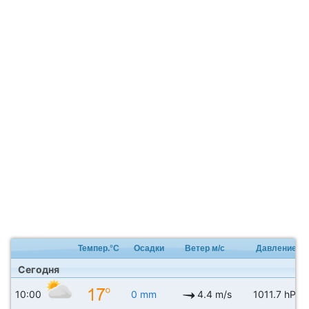
Темпер.°C
Осадки
Ветер м/с
Давление
Сегодня
10:00
0 mm
4.4 m/s
1011.7 hPa