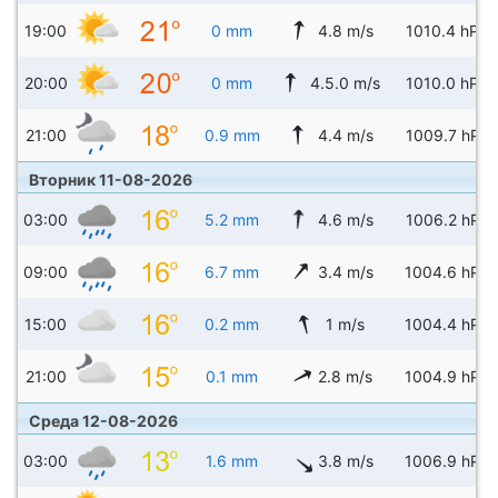
19:00
0 mm
4.8 m/s
1010.4 hPa
20:00
0 mm
4.5.0 m/s
1010.0 hPa
21:00
0.9 mm
4.4 m/s
1009.7 hPa
Вторник 11-08-2026
03:00
5.2 mm
4.6 m/s
1006.2 hPa
09:00
6.7 mm
3.4 m/s
1004.6 hPa
15:00
0.2 mm
1 m/s
1004.4 hPa
21:00
0.1 mm
2.8 m/s
1004.9 hPa
Среда 12-08-2026
03:00
1.6 mm
3.8 m/s
1006.9 hPa