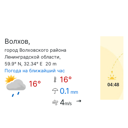
Волхов,
С
город Волховского района
Ленинградской области,
59.9° N, 32.34° E 20 m
Погода на ближайший час
16°
16°
04:48
0.1
mm
4
m/s