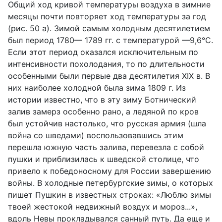
Общий ход кривой температуры воздуха в зимние
месяцы почти повторяет ход температуры за год
(рис. 50 а). Зимой самым холодным десятилетием
был период 1780— 1789 гг. с температурой —9,6°С.
Если этот период оказался исключительным по
интенсивности похолодания, то по длительности
особенными были первые два десятилетия XIX в. В
них наиболее холодной была зима 1809 г. Из
истории известно, что в эту зиму Ботнический
залив замерз особенно рано, а ледяной по кров
был устойчив настолько, что русская армия (шла
война со шведами) воспользовавшись этим
перешла южную часть залива, перевезла с собой
пушки и приблизилась к шведской столице, что
привело к победоносному для России завершению
войны. В холодные петербургские зимы, о которых
пишет Пушкин в известных строках: «Люблю зимы
твоей жестокой недвижный воздух и мороз...»,
вдоль Невы прокладывался санный путь. Да еще и