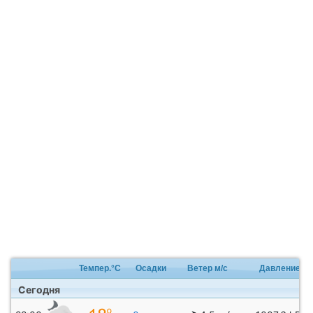
Темпер.°C
Осадки
Ветер м/с
Давление
Сегодня