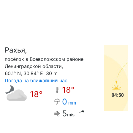
Рахья,
С
посёлок в Всеволожском районе
Ленинградской области,
60.1° N, 30.84° E 30 m
Погода на ближайший час
18°
18°
04:50
0
mm
5
m/s