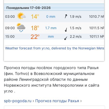
Понедельник 17-08-2026
03:00
0 mm
1.9 m/s
1010.7 hPa
09:00
1.7 mm
1.5 m/s
1011.5 hPa
15:00
mm
2.2 m/s
1011.1 hPa
Weather forecast from yr.no, delivered by the Norwegian Meteoro
Прогноз погоды посёлок городского типа Рахья
(фин. Torhvo) в Всеволожский муниципальном
районе Ленинградской области по данным
Норвежского института Метеорологиии и сайта
yr.no .
spb-pogoda.ru
›
Прогноз погоды Рахья
›