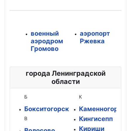
военный
аэропорт
аэродром
Ржевка
Громово
города Ленинградской
области
Б
К
Бокситогорск
Каменногорск
Кингисепп
В
Кириши
Волосово