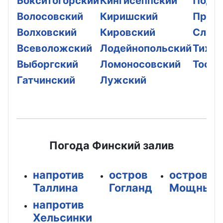
Бокситогорский
Кингисеппский
Подп
Волосовский
Киришский
Прио
Волховский
Кировский
Слан
Всеволожский
Лодейнопольский
Тихви
Выборгский
Ломоносовский
Тосне
Гатчинский
Лужский
Погода Финский залив
напротив
остров
остров
Таллина
Гогланд
Мощный
напротив
Хельсинки