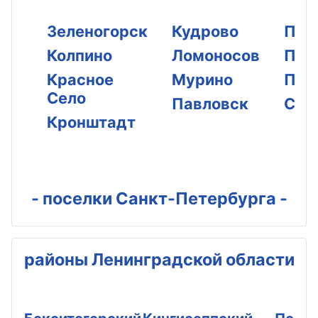
Зеленогорск
Кудрово
Пар
Колпино
Ломоносов
Пет
Красное
Мурино
Пуш
Село
Павловск
Сес
Кронштадт
- поселки Санкт-Петербурга -
районы Ленинградской области