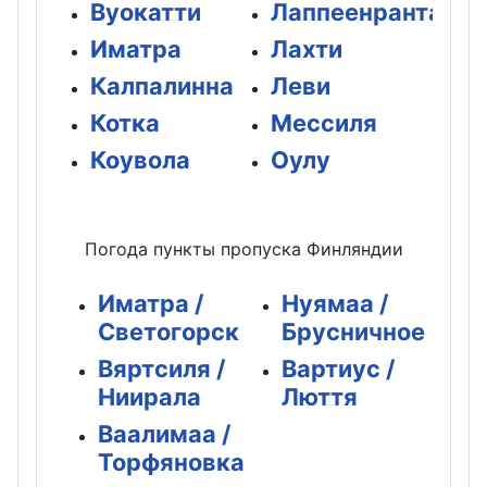
Вуокатти
Лаппеенранта
Иматра
Лахти
Калпалинна
Леви
Котка
Мессиля
Коувола
Оулу
Погода пункты пропуска Финляндии
Иматра /
Нуямаа /
Светогорск
Брусничное
Вяртсиля /
Вартиус /
Ниирала
Люття
Ваалимаа /
Торфяновка