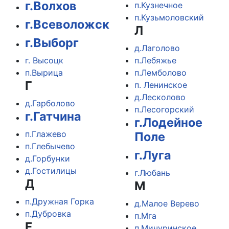
г.Волхов
п.Кузнечное
п.Кузьмоловский
г.Всеволожск
Л
г.Выборг
д.Лаголово
г. Высоцк
п.Лебяжье
п.Вырица
п.Лемболово
Г
п. Ленинское
д.Лесколово
д.Гарболово
п.Лесогорский
г.Гатчина
г.Лодейное
п.Глажево
Поле
п.Глебычево
г.Луга
д.Горбунки
д.Гостилицы
г.Любань
Д
М
п.Дружная Горка
д.Малое Верево
п.Дубровка
п.Мга
Е
п.Мичуринское