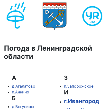
Погода в Ленинградской
области
А
З
д.Агалатово
п.Запорожское
И
п.Аннино
Б
г.Ивангород
д.Бегуницы