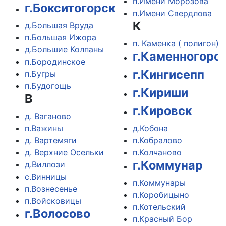
п.Имени Морозова
г.Бокситогорск
п.Имени Свердлова
К
д.Большая Вруда
п.Большая Ижора
п. Каменка ( полигон)
д.Большие Колпаны
г.Каменногорс
п.Бородинское
г.Кингисепп
п.Бугры
п.Будогощь
г.Кириши
В
г.Кировск
д. Ваганово
п.Важины
д.Кобона
д. Вартемяги
п.Кобралово
д. Верхние Осельки
п.Колчаново
г.Коммунар
д.Виллози
с.Винницы
п.Коммунары
п.Вознесенье
п.Коробицыно
п.Войсковицы
п.Котельский
г.Волосово
п.Красный Бор