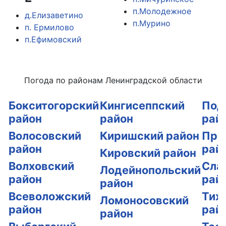
п.Молодежное
д.Елизаветино
п.Мурино
п. Ермилово
п.Ефимовский
Погода по районам Ленинградской области
Бокситогорский
Кингисеппский
Под
район
район
рай
Волосовский
Киришский район
При
район
рай
Кировский район
Волховский
Сла
Лодейнопольский
район
рай
район
Всеволожский
Тих
Ломоносовский
район
рай
район