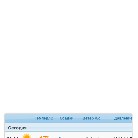
Темпер.°C
Осадки
Ветер м/с
Давление
Сегодня