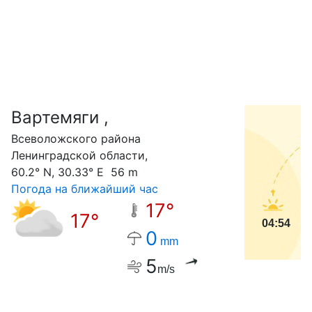
Вартемяги ,
С
Всеволожского района
Ленинградской области,
60.2° N, 30.33° E 56 m
Погода на ближайший час
17°
17°
04:54
0
mm
5
m/s