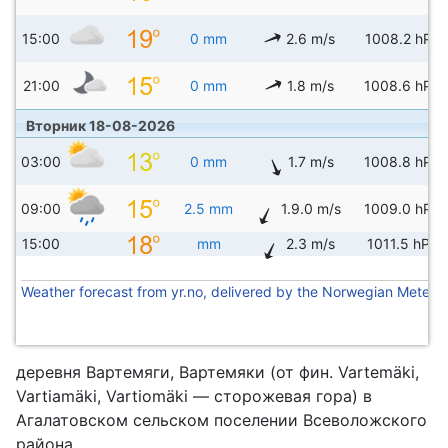
15:00
0 mm
2.6 m/s
1008.2 hPa
21:00
0 mm
1.8 m/s
1008.6 hPa
Вторник 18-08-2026
03:00
0 mm
1.7 m/s
1008.8 hPa
09:00
2.5 mm
1.9.0 m/s
1009.0 hPa
15:00
mm
2.3 m/s
1011.5 hPa
Weather forecast from yr.no, delivered by the Norwegian Meteoro
деревня Вартемяги, Вартемяки (от фин. Vartemäki,
Vartiamäki, Vartiomäki — сторожевая гора) в
Агалатовском сельском поселении Всеволожского
района