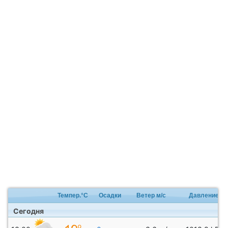
Темпер.°C
Осадки
Ветер м/с
Давление
Сегодня