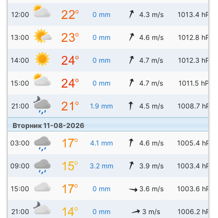
12:00
0 mm
4.3 m/s
1013.4 hPa
13:00
0 mm
4.6 m/s
1012.8 hPa
14:00
0 mm
4.7 m/s
1012.3 hPa
15:00
0 mm
4.7 m/s
1011.5 hPa
21:00
1.9 mm
4.5 m/s
1008.7 hPa
Вторник 11-08-2026
03:00
4.1 mm
4.6 m/s
1005.4 hPa
09:00
3.2 mm
3.9 m/s
1003.4 hPa
15:00
0 mm
3.6 m/s
1003.6 hPa
21:00
0 mm
3 m/s
1006.2 hPa