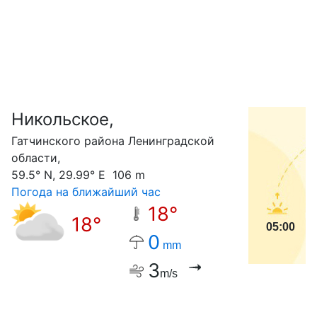
Никольское,
С
Гатчинского района Ленинградской
области,
59.5° N, 29.99° E 106 m
Погода на ближайший час
18°
18°
05:00
0
mm
3
m/s