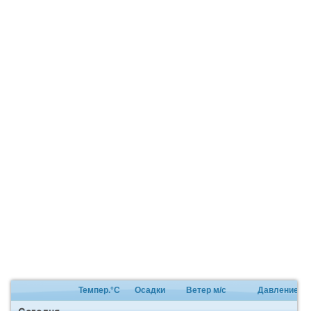
Темпер.°C
Осадки
Ветер м/с
Давление