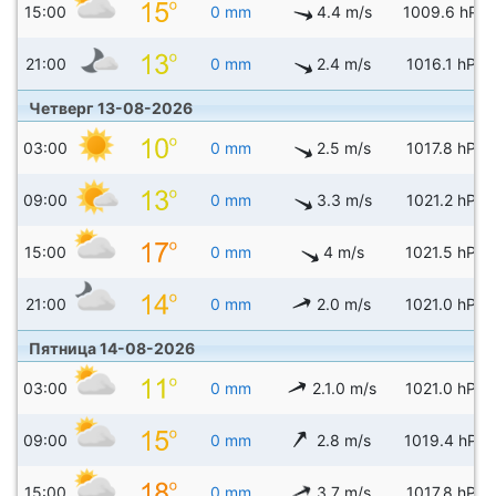
15:00
0 mm
4.4 m/s
1009.6 hPa
21:00
0 mm
2.4 m/s
1016.1 hPa
Четверг 13-08-2026
03:00
0 mm
2.5 m/s
1017.8 hPa
09:00
0 mm
3.3 m/s
1021.2 hPa
15:00
0 mm
4 m/s
1021.5 hPa
21:00
0 mm
2.0 m/s
1021.0 hPa
Пятница 14-08-2026
03:00
0 mm
2.1.0 m/s
1021.0 hPa
09:00
0 mm
2.8 m/s
1019.4 hPa
15:00
0 mm
3.7 m/s
1017.8 hPa