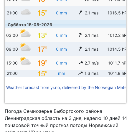
21:00
0 mm
2.1 m/s
1016.5 hPa
Суббота 15-08-2026
03:00
0 mm
2.1 m/s
1012.2 hPa
09:00
0 mm
2.1 m/s
1014.5 hPa
15:00
0 mm
2.7 m/s
1011.7 hPa
21:00
mm
1.6 m/s
1011.8 hPa
Weather forecast from yr.no, delivered by the Norwegian Meteoro
Погода Семиозерье Выборгского района
Ленинградская область на 3 дня, неделю 10 дней 14
почасовой точный прогноз погоды Норвежский