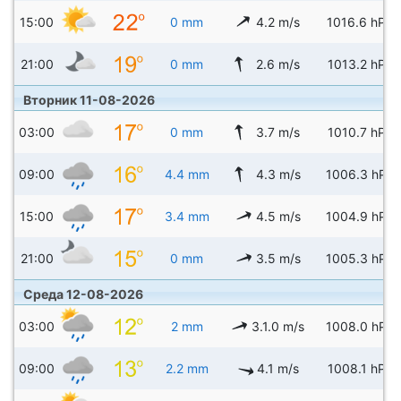
15:00
0 mm
4.2 m/s
1016.6 hPa
21:00
0 mm
2.6 m/s
1013.2 hPa
Вторник 11-08-2026
03:00
0 mm
3.7 m/s
1010.7 hPa
09:00
4.4 mm
4.3 m/s
1006.3 hPa
15:00
3.4 mm
4.5 m/s
1004.9 hPa
21:00
0 mm
3.5 m/s
1005.3 hPa
Среда 12-08-2026
03:00
2 mm
3.1.0 m/s
1008.0 hPa
09:00
2.2 mm
4.1 m/s
1008.1 hPa