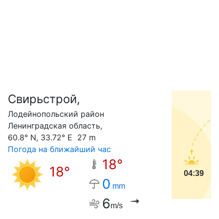
Свирьстрой,
С
Лодейнопольский район
Ленинградская область,
60.8° N, 33.72° E 27 m
Погода на ближайший час
18°
18°
04:39
0
mm
6
m/s