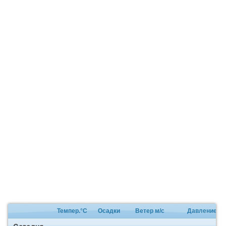
Темпер.°C
Осадки
Ветер м/с
Давление