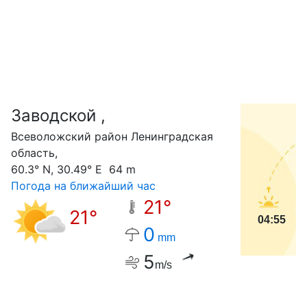
Заводской ,
С
Всеволожский район Ленинградская
область,
60.3° N, 30.49° E 64 m
Погода на ближайший час
21°
21°
04:55
0
mm
5
m/s