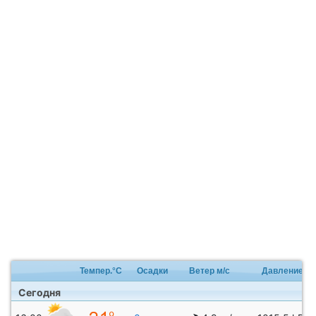
Темпер.°C
Осадки
Ветер м/с
Давление
Сегодня